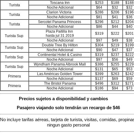
Toscana Inn
$253
$188
$188
Turista
Noche Adicional
$64
$32
$32
Clarion Victoria
$286
$206
$196
Turista
Noche Adicional
$81
$41
$36
Sercotel Panama Princess
$296
$212
$204
Turista
Noche Adicional
$86
$44
$40
Plaza Paitilla Inn
$319
$222
$201
hasta jul 31 2019
Turista Sup
Noche Adicional
$97
$49
$38
Double Tree By Hilton
$304
$219
$199
Turista Sup
Noche Adicional
$90
$47
$37
Continental Hotel & Casino
$319
$237
$222
Turista Sup
Noche Adicional
$97
$56
$49
Wyndham Panama Albrook Mall
$386
$255
$229
Turista Sup
Noche Adicional
$131
$65
$53
Las Américas Golden Tower
$399
$263
$242
Primera
Noche Adicional
$137
$69
$59
The Bristol Panama
$496
$312
$271
Primera
Noche Adicional
$186
$94
$73
Precios sujetos a disponibilidad y cambios
Pasajero viajando solo tendrán un recargo de $46
No incluye tarifas aéreas, tarjeta de turista, visitas, comidas, propina
ningun gasto personal