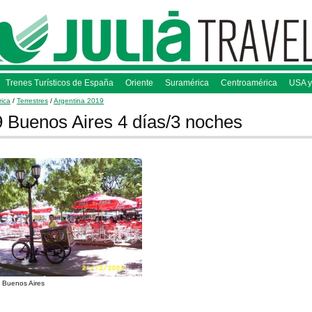
Trenes Turísticos de España
Oriente
Suramérica
Centroamérica
USA y
ica
/
Terrestres
/
Argentina 2019
 Buenos Aires 4 días/3 noches
 Buenos Aires