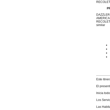
RECOLETA 
P
DAZZLER 
AMERICA
RECOLET
simi
Este itine
El present
Inicia tod
Los Servic
Las Habit