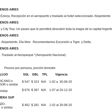
UENOS AIRES
Ezeiza, Recepción en el aeropuerto y traslado al hotel seleccionado. Alojamiento
UENOS AIRES
 City Tour. Un paseo que le permitirá descubrir toda la magia de la capital Argentin
ENOS AIRES
 Alojamiento. Día libre. Recomendamos Excursión a Tigre y Delta .
UENOS AIRES
 Traslado al Aeroparque *(Aeropuerto Nacional) .
Precios por persona, porción terrestre
LUJO
SGL
DBL
TPL
Vigencia
ICANO o
$ 547
$ 323
N/A
1-02 a 30-06-20
OR o similar
$ 676
$ 387
N/A
1-07 al 20-12-20
imilar
MERA SUP
ZO -
$ 462
$ 281
N/A
1-02 al 30-06-20
o similar