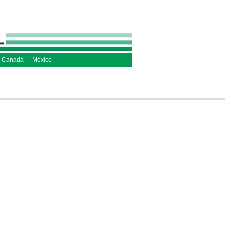
 Canadá
México