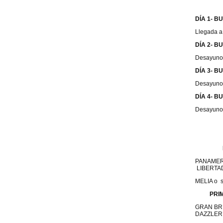
DÍA 1- B
Llegada a 
DÍA 2- B
Desayuno y
DÍA 3-
BU
Desayuno.
DÍA 4- B
Desayuno.
PANAMER
LIBERTAD
MELIA o s
PRI
GRAN BRI
DAZZLER 