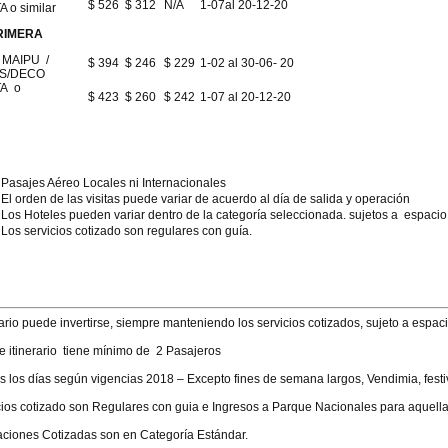
$ 526
$ 312
N/A
1-07al 20-12-20
o similar
RIMERA
MAIPU /
$ 394
$ 246
$ 229
1-02 al 30-06- 20
S/DECO
A o
$ 423
$ 260
$ 242
1-07 al 20-12-20
lar
Pasajes Aéreo Locales ni Internacionales
El orden de las visitas puede variar de acuerdo al día de salida y operación
Los Hoteles pueden variar dentro de la categoría seleccionada. sujetos a espacio
Los servicios cotizado son regulares con guía.
rario puede invertirse, siempre manteniendo los servicios cotizados, sujeto a espac
e itinerario tiene mínimo de 2 Pasajeros
os los días según vigencias 2018 – Excepto fines de semana largos, Vendimia, fes
ios cotizado son Regulares con guia e Ingresos a Parque Nacionales para aquella 
aciones Cotizadas son en Categoría Estándar.