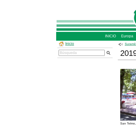
INICIO
Europa
Inicio
Suramér
2019
San Telmo,